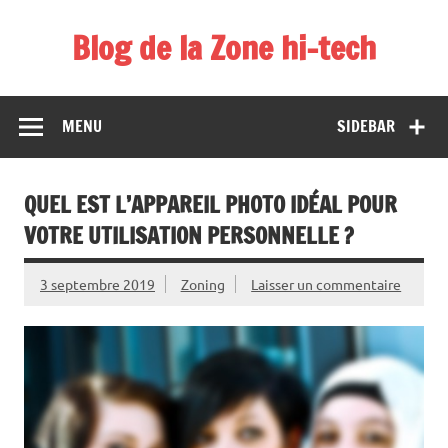
Skip
to
Blog de la Zone hi-tech
content
MENU
SIDEBAR
QUEL EST L’APPAREIL PHOTO IDÉAL POUR
VOTRE UTILISATION PERSONNELLE ?
3 septembre 2019
Zoning
Laisser un commentaire